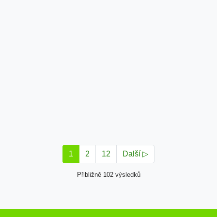
1
2
12
Další ▷
Přibližně 102 výsledků