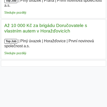
|
|
Plný úvazek
|
Praha
|
První novinová společnost
Top Job
a.s.
|
Sledujte později
Až 10 000 Kč za brigádu Doručovatele s
vlastním autem v Horažďovicích
|
|
Plný úvazek
|
Horažďovice
|
První novinová
Top Job
společnost a.s.
|
Sledujte později