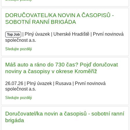
DORUČOVATEL/KA NOVIN A ČASOPISŮ -
SOBOTNÍ RANNÍ BRIGÁDA
|
|
Plný úvazek
|
Uherské Hradiště
|
První novinová
Top Job
společnost a.s.
Sledujte později
Máš auto a ráno do 730 čas? Pojď doručovat
noviny a časopisy v okrese Kroměříž
26.07.26
|
Plný úvazek
|
Rusava
|
První novinová
společnost a.s.
Sledujte později
Doručovatel/ka novin a časopisů - sobotní ranní
brigáda