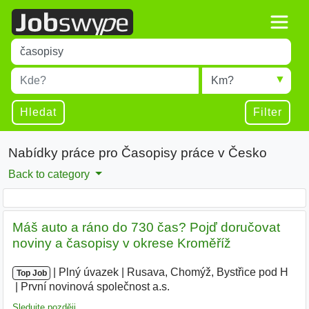
Title
Type 1 or more characters for results.
Místo
Radius
Type 1 or more characters for results.
Hledat
Filter
Nabídky práce pro Časopisy práce v Česko
Back to category
Máš auto a ráno do 730 čas? Pojď doručovat
noviny a časopisy v okrese Kroměříž
|
|
Plný úvazek
|
Rusava, Chomýž, Bystřice pod H
|
Top Job
První novinová společnost a.s.
|
Sledujte později