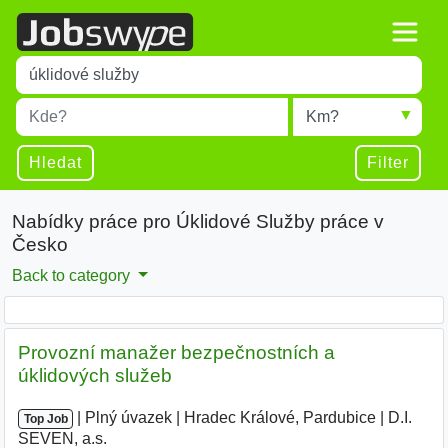
Title
Type 1 or more characters for results.
Místo
Radius
Type 1 or more characters for results.
Hledat
Filter
Nabídky práce pro Úklidové Služby práce v
Česko
Back to category
Provozní manažer bezpečnostních a
úklidových služeb
|
|
Plný úvazek
|
Hradec Králové, Pardubice
|
D.I.
Top Job
SEVEN, a.s.
|