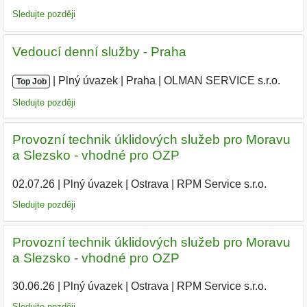
Sledujte později
Vedoucí denní služby - Praha
|
|
Plný úvazek
|
Praha
|
OLMAN SERVICE s.r.o.
|
Top Job
Sledujte později
Provozní technik úklidových služeb pro Moravu
a Slezsko - vhodné pro OZP
02.07.26
|
Plný úvazek
|
Ostrava
|
RPM Service s.r.o.
Sledujte později
Provozní technik úklidových služeb pro Moravu
a Slezsko - vhodné pro OZP
30.06.26
|
Plný úvazek
|
Ostrava
|
RPM Service s.r.o.
|
Sledujte později