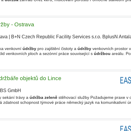
adicí. Máme velmi rozsáhlou nabídku služeb
žby - Ostrava
rava
|
B+N Czech Republic Facility Services s.r.o. BplusN Antal
íka venkovní
údržby
pro zajištění čistoty a
údržby
venkovních prostor v
klid venkovních ploch a sezónní práce související s
údržbou
areálu. Po
žením (OZP). -
Údržba zeleně
a péče
ržbáře objektů do Lince
OBS GmbH
|
 sekání trávy a
údržba zeleně
stěhovací služby Požadujeme praxe v 
cká zdatnost schopnost týmové práce německý jazyk na komunikativní ú
louva na HPP plnohodnotné zaškolení firemní oblečení