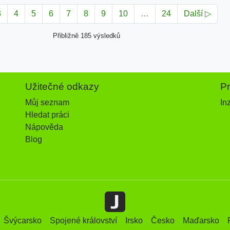
3
4
5
6
7
8
9
10
…
24
Další ▷
Přibližně 185 výsledků
Užitečné odkazy
P
Můj seznam
In
Hledat práci
Nápověda
Blog
Švýcarsko
Spojené království
Irsko
Česko
Maďarsko