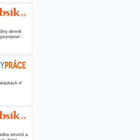
diny denně.
s poznáme! -
zakázkách ✔
obné
adba stromů a
áce Jsme