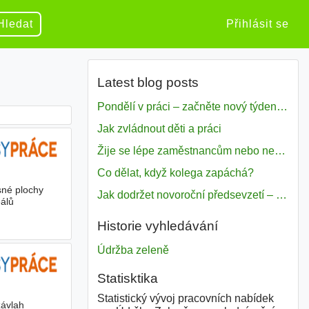
Hledat
Přihlásit se
Latest blog posts
Pondělí v práci – začněte nový týden s motivací
Jak zvládnout děti a práci
Žije se lépe zaměstnancům nebo nezavislým pracovníkům
Co dělat, když kolega zapáchá?
sné plochy
Jak dodržet novoroční předsevzetí – naše tipy pro dobrý začátek roku 2018
álů
Historie vyhledávání
Údržba zeleně
Statisktika
Statistický vývoj pracovních nabídek
závlah