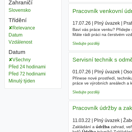
Zahraničí
Údržba zeleně
Slovensko
Pracovník venkovní údr
Třídění
17.07.26
|
Plný úvazek
|
Pra
Relevance
Baví vás práce venku? Přidejte
Máte rádi práci na čerstvém vzd
Datum
údržba
venkovní
zeleně
během l
Vzdálenost
Sledujte později
Datum
Servisní technik s odm
Všechny
Před 24 hodinami
01.07.26
|
Plný úvazek
|
Oso
Před 72 hodinami
Přinese nové prostředí, techni
Minulý týden
práce ve výrobních areálech a 
vysokozdvižných plošin ✔ prá
Sledujte později
Pracovník údržby a zak
11.03.22
|
Plný úvazek
|
Žab
Zakládání a
údržba
zahrad, ve
keřů
Údržba
trávníků Zakládán