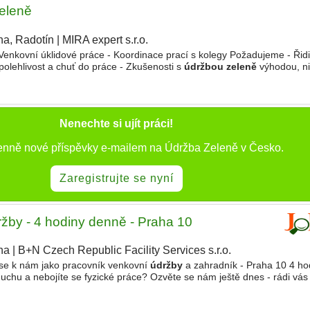
eleně
ha, Radotín
|
MIRA expert s.r.o.
Venkovní úklidové práce - Koordinace prací s kolegy Požadujeme - Řid
polehlivost a chuť do práce - Zkušenosti s
údržbou zeleně
výhodou, ni
radní technikou Nabízíme - Dohoda o provedení práce
Nenechte si ujít práci!
denně nové příspěvky e-mailem na Údržba Zeleně v Česko.
Zaregistrujte se nyní
žby - 4 hodiny denně - Praha 10
ha
|
B+N Czech Republic Facility Services s.r.o.
 se k nám jako pracovník venkovní
údržby
a zahradník - Praha 10 4 ho
uchu a nebojíte se fyzické práce? Ozvěte se nám ještě dnes - rádi vá
etní sezóny - sečení travnatých ploch - ořez