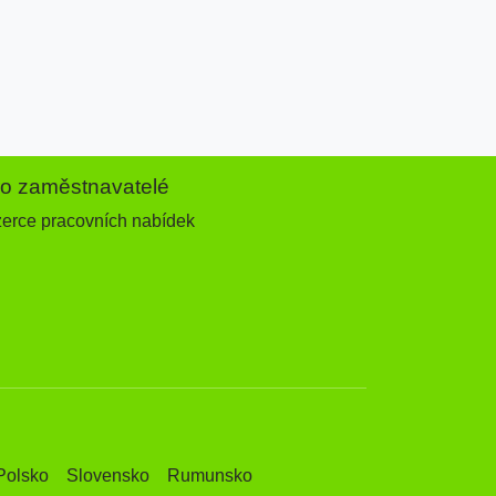
ro zaměstnavatelé
zerce pracovních nabídek
Polsko
Slovensko
Rumunsko