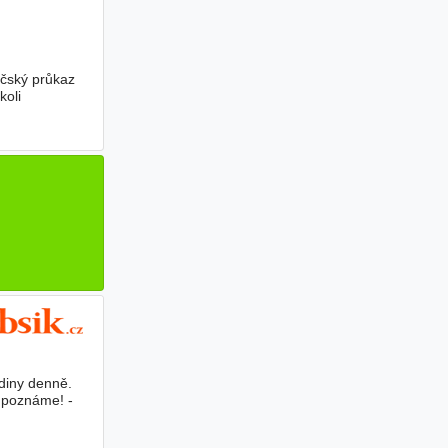
ičský průkaz
koli
diny denně.
s poznáme! -