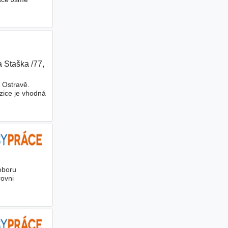
a Staška /77,
 Ostravě.
zice je vhodná
oboru
rovni