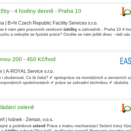
žby - 4 hodiny denně - Praha 10
ha
|
B+N Czech Republic Facility Services s.r.o.
 se k nám jako pracovník venkovní
údržby
a zahradník - Praha 10 4 ho
uchu a nebojíte se fyzické práce? Ozvěte se nám ještě dnes - rádi vá
etní sezóny - sečení travnatých ploch - ořez
ěnou 200 - 450 Kč/hod
v
|
A-ROYAL Service s.r.o.
|
ku i zkušenosti. Co tě čeká? ✔ spolupráce na montážních a servisních 
korporátních společnostech ✔ práce se zahradní technikou ✔ obsluha
ce ve výškách s důrazem na bezpečnost a BOZP ✔
údržba zeleně
a dr
ládání zeleně
eň
|
Ivánek - Zeman, v.o.s.
řejné a podnikové
zeleně
Práce s malou mechanizací Sečení trávy Výs
í a
údržba
zahrad Ořez keřů, mulčování porostů Pomocné stavební pr