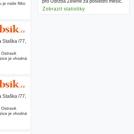
pro Údržba Zeleně za poslední měsíc.
je naše fitko
Zobrazit statistiky
pro Údržba Zeleně
a Staška /77,
 Ostravě.
zice je vhodná
a Staška /77,
 Ostravě.
zice je vhodná