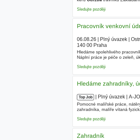
zahradnická firma s 30 letou tr
Sledujte později
Pracovník venkovní údr
06.08.26
|
Plný úvazek
|
Ost
140 00 Praha
Hledáme spolehlivého pracovn
Náplní práce je péče o zeleň, ú
pro osoby se zdravotním posti
Sledujte později
Hledáme zahradníky, úd
|
|
Plný úvazek
|
A-J
Top Job
Pomocné malířské práce, nátěry
zahradníka, malíře vítaná fyzi
Nabízíme rakouská pracovní sm
Sledujte později
Zahradník