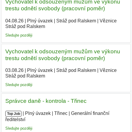
Vychovatel k odsouzeným mužům ve výkonu
trestu odnětí svobody (pracovní poměr)
04.08.26
|
Plný úvazek
|
Stráž pod Ralskem
|
Věznice
Stráž pod Ralskem
Sledujte později
Vychovatel k odsouzeným mužům ve výkonu
trestu odnětí svobody (pracovní poměr)
03.08.26
|
Plný úvazek
|
Stráž pod Ralskem
|
Věznice
Stráž pod Ralskem
|
Sledujte později
Správce daně - kontrola - Třinec
|
|
Plný úvazek
|
Třinec
|
Generální finanční
Top Job
ředitelství
|
Sledujte později