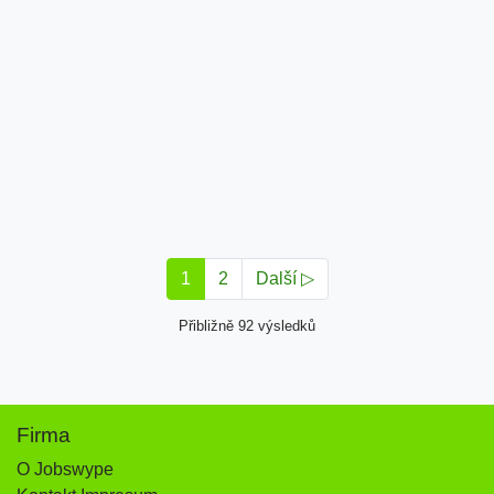
1
2
Další ▷
Přibližně 92 výsledků
Firma
O Jobswype