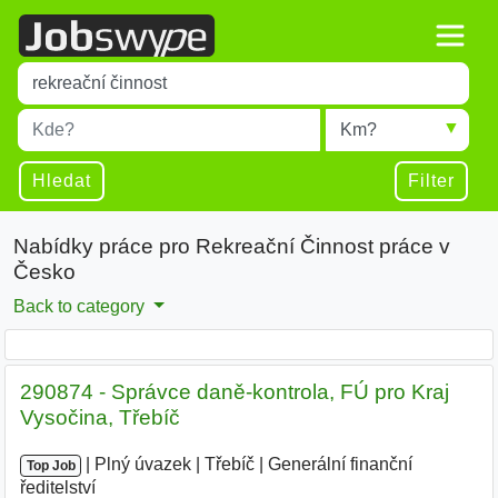
Title
Type 1 or more characters for results.
Místo
Radius
Type 1 or more characters for results.
Hledat
Filter
Nabídky práce pro Rekreační Činnost práce v
Česko
Back to category
290874 - Správce daně-kontrola, FÚ pro Kraj
Vysočina, Třebíč
|
|
Plný úvazek
|
Třebíč
|
Generální finanční
Top Job
ředitelství