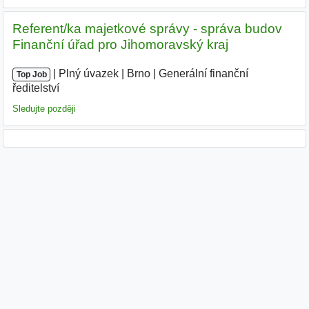
Referent/ka majetkové správy - správa budov
Finanční úřad pro Jihomoravský kraj
|
|
Plný úvazek
|
Brno
|
Generální finanční
Top Job
ředitelství
|
Sledujte později