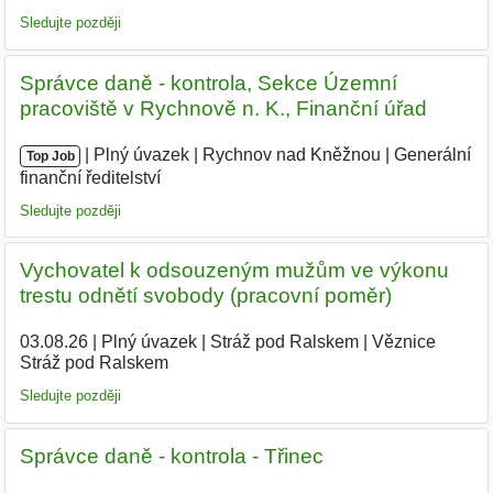
Sledujte později
Správce daně - kontrola, Sekce Územní
pracoviště v Rychnově n. K., Finanční úřad
|
|
Plný úvazek
|
Rychnov nad Kněžnou
|
Generální
Top Job
finanční ředitelství
|
Sledujte později
Vychovatel k odsouzeným mužům ve výkonu
trestu odnětí svobody (pracovní poměr)
03.08.26
|
Plný úvazek
|
Stráž pod Ralskem
|
Věznice
Stráž pod Ralskem
|
Sledujte později
Správce daně - kontrola - Třinec