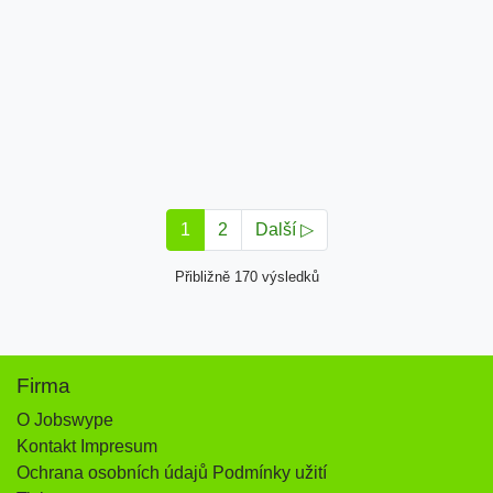
1
2
Další ▷
Přibližně 170 výsledků
Firma
O Jobswype
Kontakt Impresum
Ochrana osobních údajů Podmínky užití