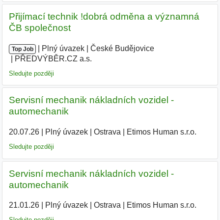
Přijímací technik !dobrá odměna a významná
ČB společnost
|
|
Plný úvazek
|
České Budějovice
|
Top Job
PŘEDVÝBĚR.CZ a.s.
|
Sledujte později
Servisní mechanik nákladních vozidel -
automechanik
20.07.26
|
Plný úvazek
|
Ostrava
|
Etimos Human s.r.o.
|
Sledujte později
Servisní mechanik nákladních vozidel -
automechanik
21.01.26
|
Plný úvazek
|
Ostrava
|
Etimos Human s.r.o.
Sledujte později