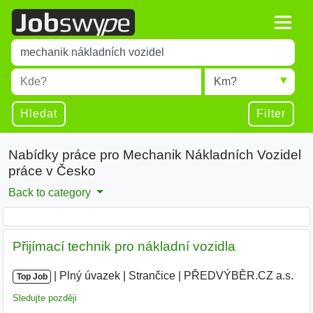
Title
Type 1 or more characters for results.
Místo
Radius
Type 1 or more characters for results.
Hledat
Filter
Nabídky práce pro Mechanik Nákladních Vozidel
práce v Česko
Back to category
Přijímací technik pro nákladní vozidla
|
|
Plný úvazek
|
Strančice
|
PŘEDVÝBĚR.CZ a.s.
Top Job
Sledujte později