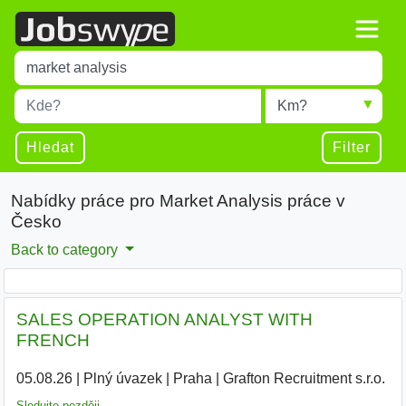
Title
Type 1 or more characters for results.
Místo
Radius
Type 1 or more characters for results.
Hledat
Filter
Nabídky práce pro Market Analysis práce v
Česko
Back to category
SALES OPERATION ANALYST WITH
FRENCH
05.08.26
|
Plný úvazek
|
Praha
|
Grafton Recruitment s.r.o.
|
Sledujte později