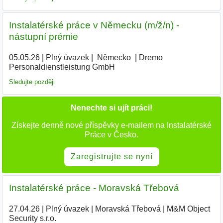
Instalatérské práce v Německu (m/ž/n) -
nástupní prémie
05.05.26
|
Plný úvazek
|
|
Německo
|
Dremo
Personaldienstleistung GmbH
Sledujte později
Nenechte si ujít práci!
Získejte denně nové příspěvky e-mailem na Instalatérské
Práce v Česko.
Zaregistrujte se nyní
Instalatérské práce - Moravská Třebová
27.04.26
|
Plný úvazek
|
Moravská Třebová
|
M&M Object
Security s.r.o.
|