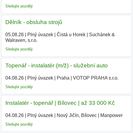
Sledujte později
Dělník - obsluha strojů
05.08.26
|
Plný úvazek
|
Čistá u Horek
|
Suchánek &
Walraven, s.r.o.
Sledujte později
Topenář - instalatér (m/ž) - služební auto
04.08.26
|
Plný úvazek
|
Praha
|
VOTOP PRAHA s.r.o.
Sledujte později
Instalatér - topenář | Bílovec | až 33 000 Kč
04.08.26
|
Plný úvazek
|
Nový Jičín, Bílovec
|
Manpower
|
Sledujte později