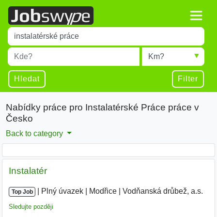
Title
Type 1 or more characters for results.
Místo
Radius
Type 1 or more characters for results.
Hledat
Filter
Nabídky práce pro Instalatérské Práce práce v
Česko
Back to category
Instalatér
|
|
Plný úvazek
|
Modřice
|
Vodňanská drůbež, a.s.
|
Top Job
Sledujte později