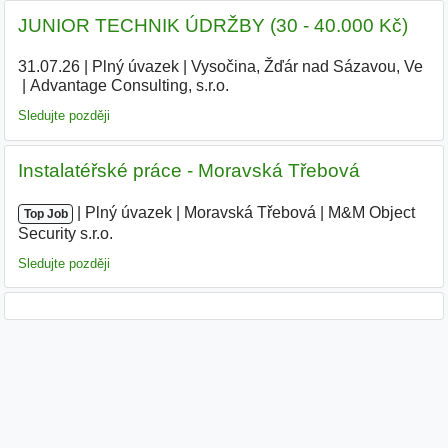
JUNIOR TECHNIK ÚDRŽBY (30 - 40.000 Kč)
31.07.26
|
Plný úvazek
|
Vysočina, Žďár nad Sázavou, Ve
|
Advantage Consulting, s.r.o.
|
Sledujte později
Instalatéřské práce - Moravská Třebová
|
|
Plný úvazek
|
Moravská Třebová
|
M&M Object
Top Job
Security s.r.o.
|
Sledujte později