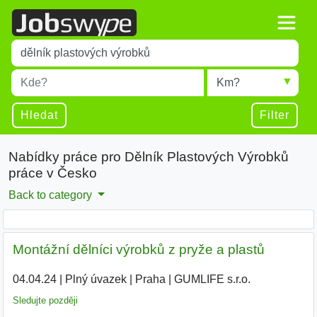
Title
Type 1 or more characters for results.
Místo
Radius
Type 1 or more characters for results.
Hledat
Filter
Nabídky práce pro Dělník Plastových Výrobků
práce v Česko
Back to category
Montážní dělníci výrobků z pryže a plastů
04.04.24
|
Plný úvazek
|
Praha
|
GUMLIFE s.r.o.
|
Sledujte později