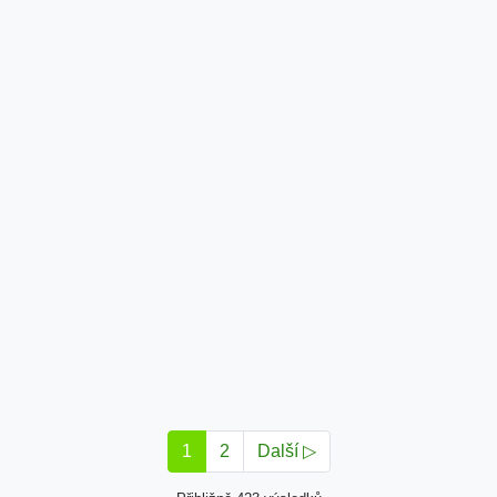
1
2
Další ▷