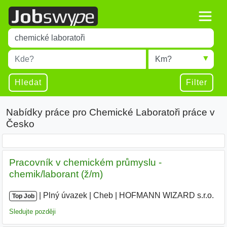
Title
Type 1 or more characters for results.
Místo
Radius
Type 1 or more characters for results.
Hledat
Filter
Nabídky práce pro Chemické Laboratoři práce v
Česko
Pracovník v chemickém průmyslu -
chemik/laborant (ž/m)
|
|
Plný úvazek
|
Cheb
|
HOFMANN WIZARD s.r.o.
|
Top Job
Sledujte později