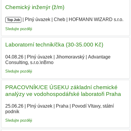
Chemický inženýr (ž/m)
|
|
Plný úvazek
|
Cheb
|
HOFMANN WIZARD s.r.o.
Top Job
Sledujte později
Laboratorní technik/čka (30-35.000 Kč)
04.08.26
|
Plný úvazek
|
Jihomoravský
|
Advantage
Consulting, s.r.o.\nBrno
Sledujte později
PRACOVNÍK/CE ÚSEKU základní chemické
analýzy ve vodohospodářské laboratoři Praha
25.06.26
|
Plný úvazek
|
Praha
|
Povodí Vltavy, státní
podnik
|
Sledujte později