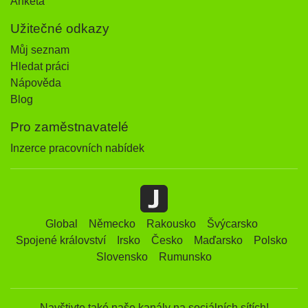
Anketa
Užitečné odkazy
Můj seznam
Hledat práci
Nápověda
Blog
Pro zaměstnavatelé
Inzerce pracovních nabídek
Global
Německo
Rakousko
Švýcarsko
Spojené království
Irsko
Česko
Maďarsko
Polsko
Slovensko
Rumunsko
Navštivte také naše kanály na sociálních sítích!