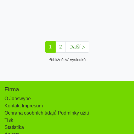
1
2
Další ▷
Přibližně 57 výsledků
Firma
O Jobswype
Kontakt Impresum
Ochrana osobních údajů Podmínky užití
Tisk
Statistika