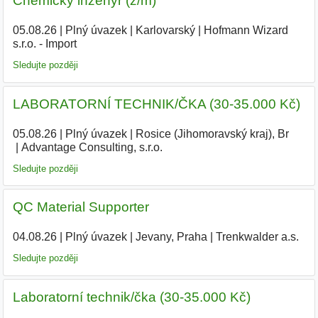
Chemický inženýr (ž/m)
05.08.26
|
Plný úvazek
|
Karlovarský
|
Hofmann Wizard
s.r.o. - Import
Sledujte později
LABORATORNÍ TECHNIK/ČKA (30-35.000 Kč)
05.08.26
|
Plný úvazek
|
Rosice (Jihomoravský kraj), Br
|
Advantage Consulting, s.r.o.
|
Sledujte později
QC Material Supporter
04.08.26
|
Plný úvazek
|
Jevany, Praha
|
Trenkwalder a.s.
Sledujte později
Laboratorní technik/čka (30-35.000 Kč)