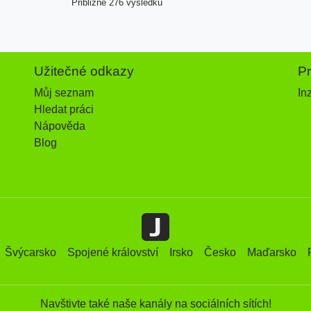
Přibližně 276 výsledků
Užitečné odkazy
P
Můj seznam
In
Hledat práci
Nápověda
Blog
Švýcarsko
Spojené království
Irsko
Česko
Maďarsko
Navštivte také naše kanály na sociálních sítích!