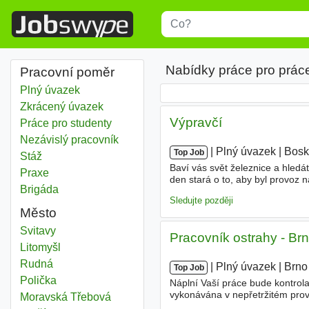
Title
Type 1 or more characters for r
Nabídky práce pro prác
Pracovní poměr
Plný úvazek
Zkrácený úvazek
Výpravčí
Práce pro studenty
Nezávislý pracovník
|
|
Plný úvazek
|
Bosk
Top Job
Stáž
Baví vás svět železnice a hledá
Praxe
den stará o to, aby byl provoz 
Brigáda
která se stane důležitou součást
Sledujte později
Město
Svitavy
Pracovník ostrahy - Brn
Litomyšl
Rudná
|
|
Plný úvazek
|
Brno
Top Job
Polička
Náplní Vaší práce bude kontrola
vykonávána v nepřetržitém pro
Moravská Třebová
OZP. Požadujeme Trestní bezúh