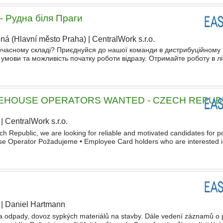
- Рудна біля Праги
ná (Hlavní město Praha)
|
CentralWork s.r.o.
|
учасному складі? Приєднуйся до нашої команди в дистрибуційному ц
 умови та можливість початку роботи відразу. Отримайте роботу в 
е працевлаштування, оплачувана відпустка, соціальне та меди
EHOUSE OPERATORS WANTED - CZECH REPUB
|
CentralWork s.r.o.
|
ech Republic, we are looking for reliable and motivated candidates for p
e Operator Požadujeme • Employee Card holders who are interested in
s with free access to the Czech labour market (EU
|
Daniel Hartmann
|
a odpady, dovoz sypkých materiálů na stavby. Dále vedení záznamů o