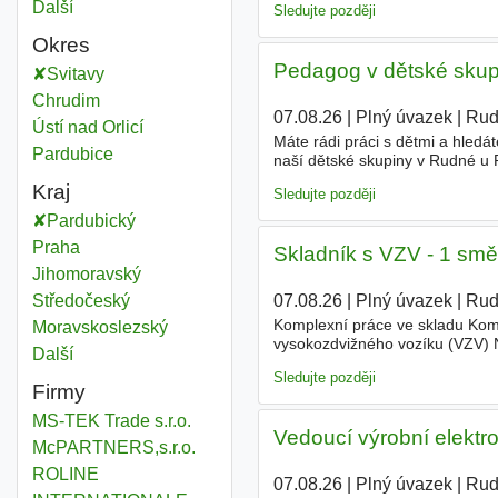
Další
města
Sledujte později
Okres
Pedagog v dětské skup
Svitavy
Okres
Chrudim
Okres
07.08.26
|
Plný úvazek
|
Rud
Ústí nad Orlicí
Okres
Máte rádi práci s dětmi a hled
Pardubice
Okres
naší dětské skupiny v Rudné u
přístupu ke každému dítěti a v
Kraj
Sledujte později
Pardubický
Kraj
Praha
Kraj
Skladník s VZV - 1 sm
Jihomoravský
Kraj
Středočeský
Kraj
07.08.26
|
Plný úvazek
|
Rud
Komplexní práce ve skladu Komp
Moravskoslezský
Kraj
vysokozdvižného vozíku (VZV) 
Další
kraj
000 Kč měsíčně Práci na dobu
Sledujte později
Firmy
MS-TEK Trade s.r.o.
Vedoucí výrobní elektr
McPARTNERS,s.r.o.
ROLINE
07.08.26
|
Plný úvazek
|
Rud