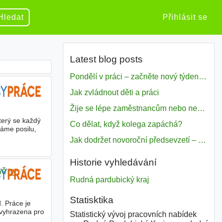
Hledat
Přihlásit se
Latest blog posts
Pondělí v práci – začněte nový týden s motivací
Jak zvládnout děti a práci
Žije se lépe zaměstnancům nebo nezavislým pracovníkům
terý se každý
Co dělat, když kolega zapáchá?
dáme posilu,
Jak dodržet novoroční předsevzetí – naše tipy pro dobrý začátek roku 2018
Historie vyhledávání
měny
Rudná pardubický kraj
Statisktika
. Práce je
 vyhrazena pro
Statistický vývoj pracovních nabídek