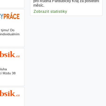
pro Rudná Pardubický Kraj za poslední
měsíc.
Zobrazit statistiky
pro Rudná Pardubic
u týmu! Do
individuálním
sluha
cí Mzdu 38