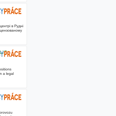
ентрі в Рудні
ліцензованому
LIC
ositions
 a legal
 provozu