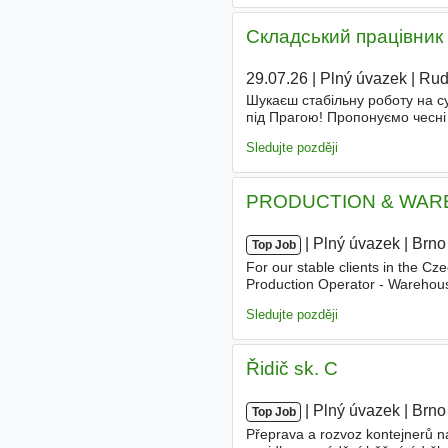
Складський працівник 
29.07.26
|
Plný úvazek
|
Rud
Шукаєш стабільну роботу на с
під Прагою! Пропонуємо чесні
кадровому агентстві - офіційн
Sledujte později
PRODUCTION & WAR
|
|
Plný úvazek
|
Brno
Top Job
For our stable clients in the Cz
Production Operator - Warehous
change of employer • Candidate
Sledujte později
Řidič sk. C
|
|
Plný úvazek
|
Brno
Top Job
Přeprava a rozvoz kontejnerů n