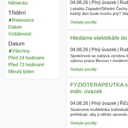
04.08.26
|
Plný úvazek
|
Rud
Německo
Lokalita Západní/Střední Čech
Třídění
každý den bude trochu jiný? Sta
opravy el. zařízení přímo na se
Relevance
Sledujte později
Datum
Vzdálenost
Hledáme elektrikáře do
Datum
04.08.26
|
Plný úvazek
|
Rud
Všechny
Společnost se zabývá výrobou kl
Před 24 hodinami
výkonu práce Beroun • moderní a
Před 72 hodinami
znalost českého jazyka • platno
Sledujte později
Minulý týden
FYZIOTERAPEUTKA se spe
indiv. úvazek
04.08.26
|
Plný úvazek
|
Říč
Soukromá multiklinika Individuá
potřebuje, aby ji někdo opravd
o pánevním dnu. Je o propojení 
Sledujte později