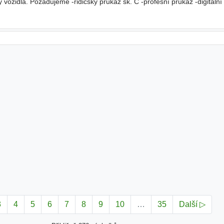
 vozidla. Požadujeme -řidičský průkaz sk. C -profesní průkaz -digitální
nikativnost -loajálnost -praxe výhodou -bydliště Br
3
4
5
6
7
8
9
10
…
35
Další ▷