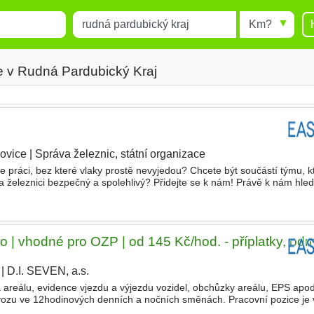
Místo
Radius
esults.
Type 1 or more characters for
results.
e v Rudná Pardubický Kraj
ovice
|
Správa železnic, státní organizace
te práci, bez které vlaky prostě nevyjedou? Chcete být součástí týmu, k
na železnici bezpečný a spolehlivý? Přidejte se k nám! Právě k nám hle
í řízení provozu v železniční stanici
o | vhodné pro OZP | od 145 Kč/hod. - příplatky, od
|
D.I. SEVEN, a.s.
|
 areálu, evidence vjezdu a výjezdu vozidel, obchůzky areálu, EPS apod
vozu ve 12hodinových denních a nočních směnách. Pracovní pozice je
onnost Spolehlivost a zodpovědný přístup Příjemné