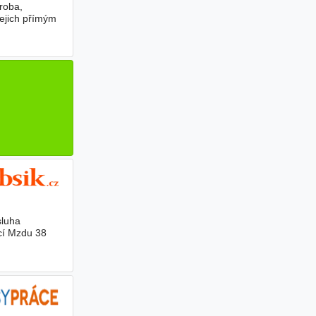
roba,
jejich přímým
sluha
cí Mzdu 38