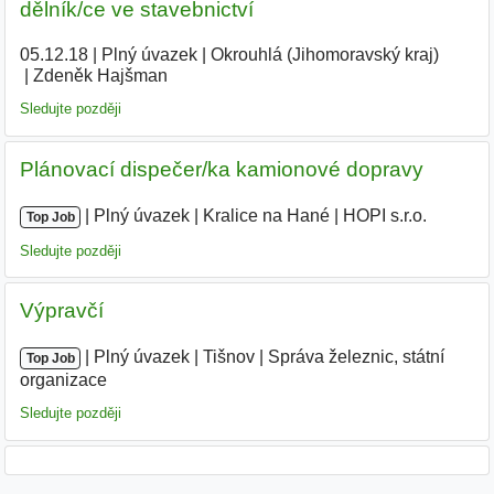
dělník/ce ve stavebnictví
05.12.18
|
Plný úvazek
|
Okrouhlá (Jihomoravský kraj)
|
Zdeněk Hajšman
|
Sledujte později
Plánovací dispečer/ka kamionové dopravy
|
|
Plný úvazek
|
Kralice na Hané
|
HOPI s.r.o.
Top Job
Sledujte později
Výpravčí
|
|
Plný úvazek
|
Tišnov
|
Správa železnic, státní
Top Job
organizace
Sledujte později