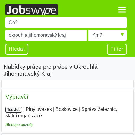
Title
Type 1 or more characters for results.
Místo
Radius
Type 1 or more characters for results.
Hledat
Filter
Nabídky práce pro práce v Okrouhlá
Jihomoravský Kraj
Výpravčí
|
|
Plný úvazek
|
Boskovice
|
Správa železnic,
Top Job
státní organizace
Sledujte později