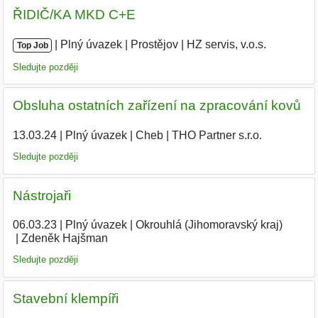
ŘIDIČ/KA MKD C+E
|
|
Plný úvazek
|
Prostějov
|
HZ servis, v.o.s.
|
Top Job
Sledujte později
Obsluha ostatních zařízení na zpracování kovů
13.03.24
|
Plný úvazek
|
Cheb
|
THO Partner s.r.o.
|
Sledujte později
Nástrojaři
06.03.23
|
Plný úvazek
|
Okrouhlá (Jihomoravský kraj)
|
Zdeněk Hajšman
|
Sledujte později
Stavební klempíři